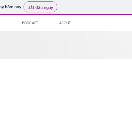
ay hôm nay.
Bắt đầu ngay
G
PODCAST
ABOUT