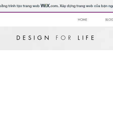
bằng trình tạo trang web
.com
. Xây dựng trang web của bạn ng
HOME
BLO
FOR
DESIGN
LIFE